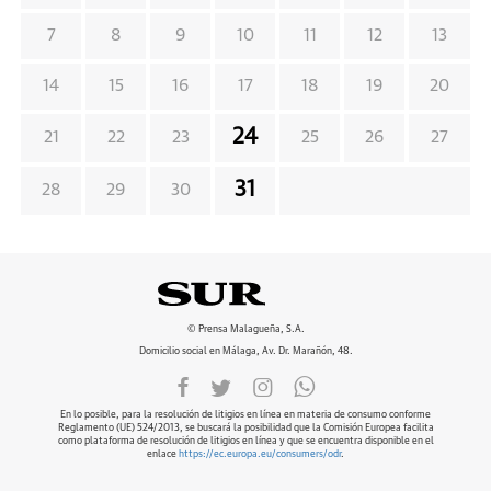
7
8
9
10
11
12
13
14
15
16
17
18
19
20
24
21
22
23
25
26
27
31
28
29
30
© Prensa Malagueña, S.A.
Domicilio social en Málaga, Av. Dr. Marañón, 48.
En lo posible, para la resolución de litigios en línea en materia de consumo conforme
Reglamento (UE) 524/2013, se buscará la posibilidad que la Comisión Europea facilita
como plataforma de resolución de litigios en línea y que se encuentra disponible en el
enlace
https://ec.europa.eu/consumers/odr
.