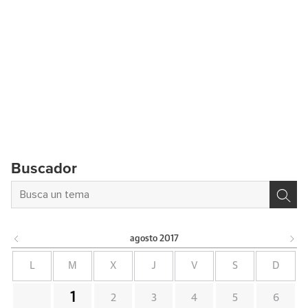
Buscador
agosto
2017
L
M
X
J
V
S
D
1
2
3
4
5
6