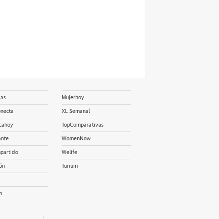
ias
Mujerhoy
onecta
XL Semanal
cahoy
TopComparativas
ante
WomenNow
partido
Welife
ón
Turium
m