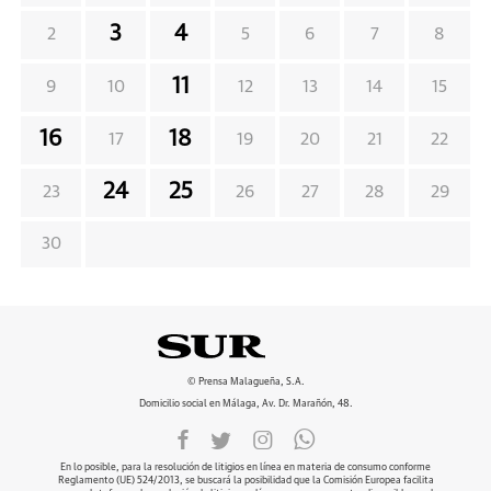
3
4
2
5
6
7
8
11
9
10
12
13
14
15
16
18
17
19
20
21
22
24
25
23
26
27
28
29
30
© Prensa Malagueña, S.A.
Domicilio social en Málaga, Av. Dr. Marañón, 48.
En lo posible, para la resolución de litigios en línea en materia de consumo conforme
Reglamento (UE) 524/2013, se buscará la posibilidad que la Comisión Europea facilita