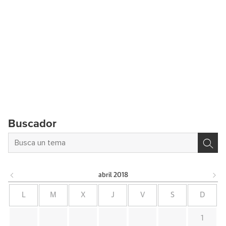
Buscador
abril
2018
L
M
X
J
V
S
D
1