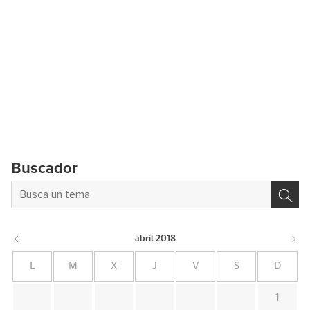
Buscador
abril
2018
L
M
X
J
V
S
D
1