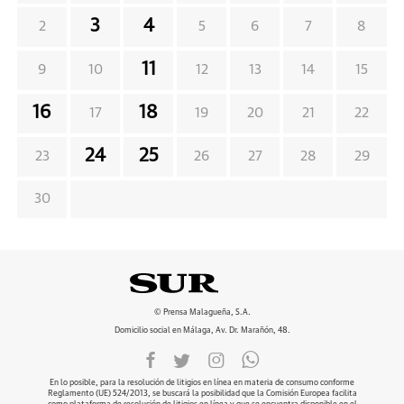
3
4
2
5
6
7
8
11
9
10
12
13
14
15
16
18
17
19
20
21
22
24
25
23
26
27
28
29
30
© Prensa Malagueña, S.A.
Domicilio social en Málaga, Av. Dr. Marañón, 48.
En lo posible, para la resolución de litigios en línea en materia de consumo conforme
Reglamento (UE) 524/2013, se buscará la posibilidad que la Comisión Europea facilita