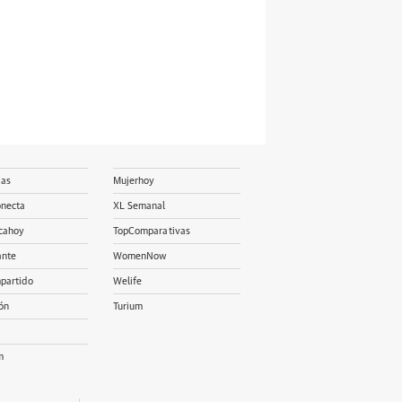
ias
Mujerhoy
onecta
XL Semanal
cahoy
TopComparativas
ante
WomenNow
partido
Welife
ón
Turium
m