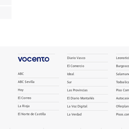
Diario Vasco
Leonotic
El Comercio
Burgosc
ABC
Ideal
Salaman
ABC Sevilla
Sur
Todoalic
Hoy
Las Provincias
Piso Com
El Correo
El Diario Montañés
Autocasi
La Rioja
La Voz Digital
Oferplan
El Norte de Castilla
La Verdad
Pisos.co