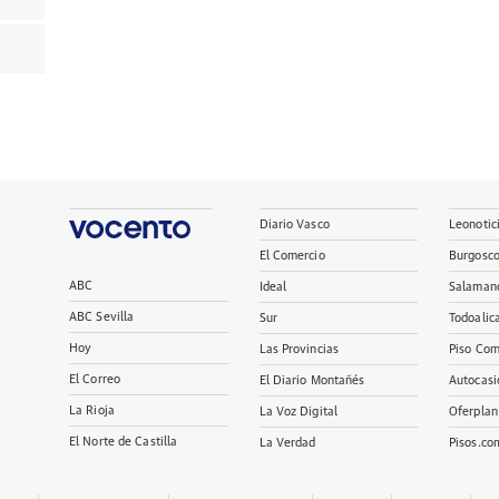
Diario Vasco
Leonotic
El Comercio
Burgosc
ABC
Ideal
Salaman
ABC Sevilla
Sur
Todoalic
Hoy
Las Provincias
Piso Com
El Correo
El Diario Montañés
Autocasi
La Rioja
La Voz Digital
Oferplan
El Norte de Castilla
La Verdad
Pisos.co