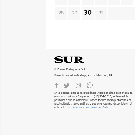
30
28
29
31
© Prensa Malagueña, S.A.
Domicilio social en Málaga, Av. Dr. Marañón, 48.
En lo posible, para la resolución de litigios en línea en materia de
consumo conforme Reglamento (UE) 524/2013, se buscará la
posibilidad que la Comisión Europea facilita como plataforma de
resolución de litigios en línea y que se encuentra disponible en el
enlace
https://ec.europa.eu/consumers/odr
.