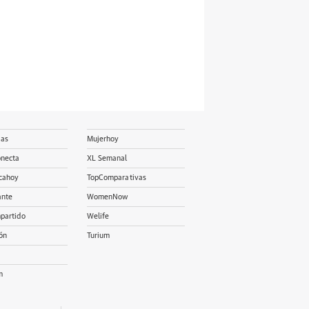
ias
Mujerhoy
onecta
XL Semanal
cahoy
TopComparativas
ante
WomenNow
partido
Welife
ón
Turium
m