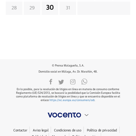
30
28
29
31
© Prensa Malagueña, S.A.
Domicilio social en Málaga, Av. Dr. Marañón, 48.
En lo posible, para la resolución de litigios en línea en materia de consumo conforme
Reglamento (UE) 524/2013, se buscará la posibilidad que la Comisión Europea facilita
como plataforma de resolución de litigios en línea y que se encuentra disponible en el
enlace
https://ec.europa.eu/consumers/odr
.
Contactar
Aviso legal
Condiciones de uso
Política de privacidad