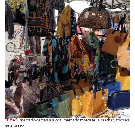
TEMAS
mercado cercania alora
,
mercado moscatel almachar
,
zoco en
muelle uno