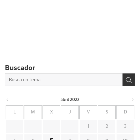
Buscador
abril
2022
L
M
X
J
V
S
D
1
2
3