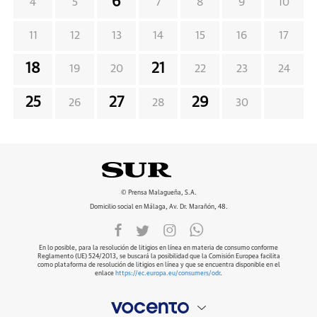
6
4
5
7
8
9
10
11
12
13
14
15
16
17
18
21
19
20
22
23
24
25
27
29
26
28
30
© Prensa Malagueña, S.A.
Domicilio social en Málaga, Av. Dr. Marañón, 48.
En lo posible, para la resolución de litigios en línea en materia de consumo conforme
Reglamento (UE) 524/2013, se buscará la posibilidad que la Comisión Europea facilita
como plataforma de resolución de litigios en línea y que se encuentra disponible en el
enlace
https://ec.europa.eu/consumers/odr
.