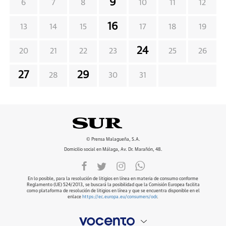
9
6
7
8
10
11
12
16
13
14
15
17
18
19
24
20
21
22
23
25
26
27
29
28
30
31
© Prensa Malagueña, S.A.
Domicilio social en Málaga, Av. Dr. Marañón, 48.
En lo posible, para la resolución de litigios en línea en materia de consumo conforme
Reglamento (UE) 524/2013, se buscará la posibilidad que la Comisión Europea facilita
como plataforma de resolución de litigios en línea y que se encuentra disponible en el
enlace
https://ec.europa.eu/consumers/odr
.