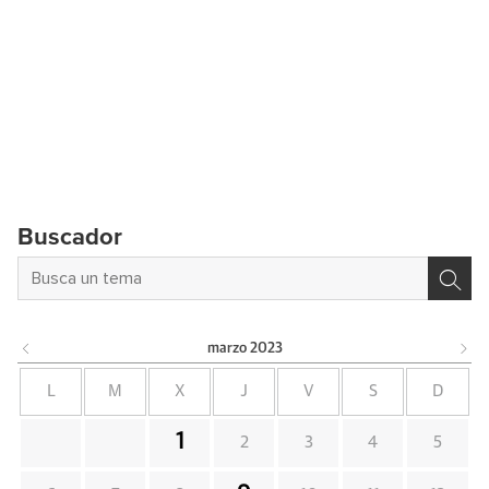
Buscador
marzo
2023
L
M
X
J
V
S
D
1
2
3
4
5