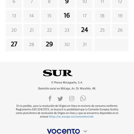
9
6
7
8
10
11
12
16
13
14
15
17
18
19
24
20
21
22
23
25
26
27
29
28
30
31
© Prensa Malagueña, S.A.
Domicilio social en Málaga, Av. Dr. Marañón, 48.
En lo posible, para la resolución de litigios en línea en materia de consumo conforme
Reglamento (UE) 524/2013, se buscará la posibilidad que la Comisión Europea facilita
como plataforma de resolución de litigios en línea y que se encuentra disponible en el
enlace
https://ec.europa.eu/consumers/odr
.