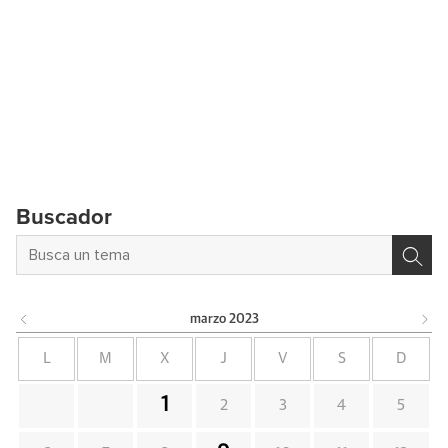
Buscador
marzo
2023
L
M
X
J
V
S
D
1
2
3
4
5