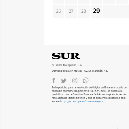
29
26
27
28
© Prensa Malagueña, S.A.
Domicilio social en Málaga, Av. Dr. Marañón, 48.
En lo posible, para la resolución de litigios en línea en materia de
consumo conforme Reglamento (UE) 524/2013, se buscará la
posibilidad que la Comisión Europea facilita como plataforma de
resolución de litigios en línea y que se encuentra disponible en el
enlace
https://ec.europa.eu/consumers/odr
.