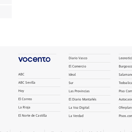
Diario Vasco
Leonotic
El Comercio
Burgosc
ABC
Ideal
Salaman
ABC Sevilla
Sur
Todoalic
Hoy
Las Provincias
Piso Com
El Correo
El Diario Montañés
Autocasi
La Rioja
La Voz Digital
Oferplan
El Norte de Castilla
La Verdad
Pisos.co