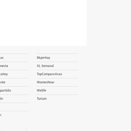
ias
Mujerhoy
onecta
XL Semanal
cahoy
TopComparativas
ante
WomenNow
partido
Welife
ón
Turium
m