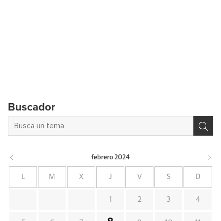
Buscador
febrero
2024
L
M
X
J
V
S
D
1
2
3
4