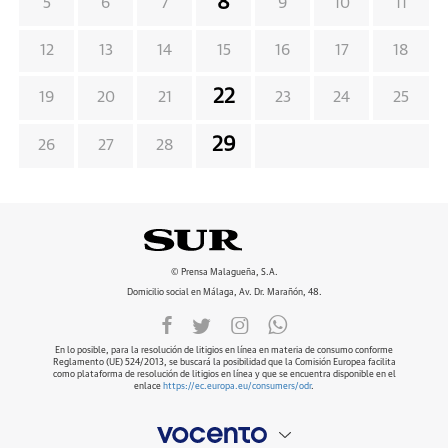
8
5
6
7
9
10
11
12
13
14
15
16
17
18
22
19
20
21
23
24
25
29
26
27
28
© Prensa Malagueña, S.A.
Domicilio social en Málaga, Av. Dr. Marañón, 48.
En lo posible, para la resolución de litigios en línea en materia de consumo conforme
Reglamento (UE) 524/2013, se buscará la posibilidad que la Comisión Europea facilita
como plataforma de resolución de litigios en línea y que se encuentra disponible en el
enlace
https://ec.europa.eu/consumers/odr
.