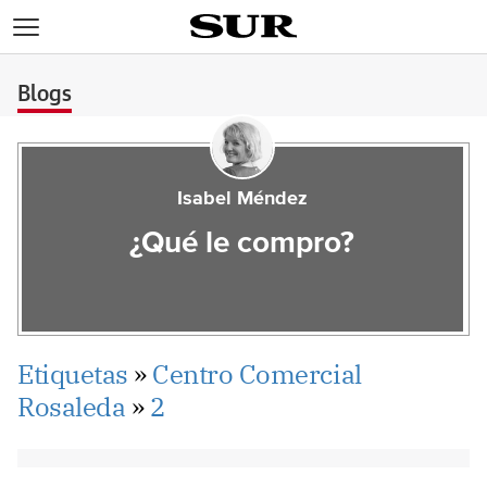
>
Blogs
Isabel Méndez
¿Qué le compro?
Etiquetas
»
Centro Comercial
Rosaleda
»
2