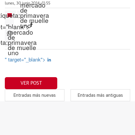
mercado
lunes, 30 junio 2014, 11:55
de
tiqueta:
primavera
de muelle
uno
et="blank">
mercado
de
ta:
primavera
de muelle
uno
" target="_blank">
VER POST
Entradas más nuevas
Entradas más antiguas