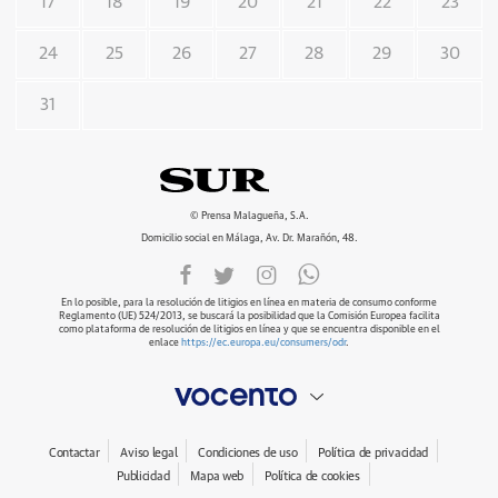
17
18
19
20
21
22
23
24
25
26
27
28
29
30
31
© Prensa Malagueña, S.A.
Domicilio social en Málaga, Av. Dr. Marañón, 48.
En lo posible, para la resolución de litigios en línea en materia de consumo conforme
Reglamento (UE) 524/2013, se buscará la posibilidad que la Comisión Europea facilita
como plataforma de resolución de litigios en línea y que se encuentra disponible en el
enlace
https://ec.europa.eu/consumers/odr
.
Contactar
Aviso legal
Condiciones de uso
Política de privacidad
Publicidad
Mapa web
Política de cookies