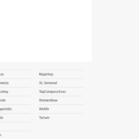
ias
Mujerhoy
onecta
XL Semanal
cahoy
TopComparativas
ante
WomenNow
partido
Welife
ón
Turium
m