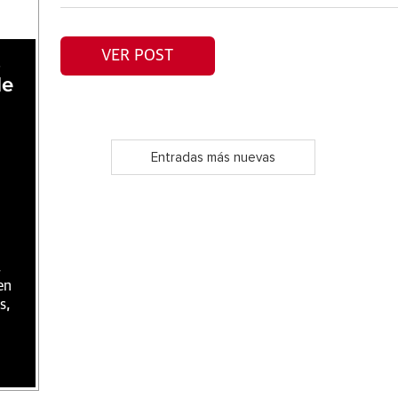
VER POST
,
de
Entradas más nuevas
,
en
s,