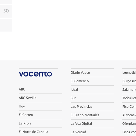
30
Diario Vasco
Leonotic
El Comercio
Burgosc
ABC
Ideal
Salaman
ABC Sevilla
Sur
Todoalic
Hoy
Las Provincias
Piso Com
El Correo
El Diario Montañés
Autocasi
La Rioja
La Voz Digital
Oferplan
El Norte de Castilla
La Verdad
Pisos.co