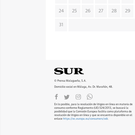
24
25
26
27
28
29
31
© Prensa Malagueña, S.A.
Domicilio social en Málaga, Av. Dr. Marañón, 48.
En lo posible, para la resolución de litigios en línea en materia de
consumo conforme Reglamento (UE) 524/2013, se buscará la
posibilidad que la Comisión Europea facilita como plataforma de
resolución de litigios en línea y que se encuentra disponible en el
enlace
https://ec.europa.eu/consumers/odr
.