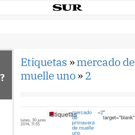
Etiquetas
»
mercado de
muelle uno
»
2
?
»
mercado
»
2
"
Etiquetas
de
target="blank
lunes, 30 junio
primavera
2014, 11:55
de muelle
uno