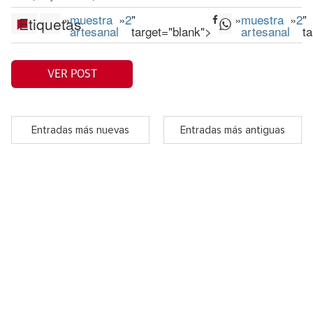
»
muestra
»
2
"
»
muestra
»
2
"
Etiquetas
artesanal
target="blank">
artesanal
t
VER POST
Entradas más nuevas
Entradas más antiguas