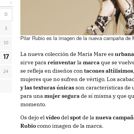
D
3
Pilar Rubio es la imagen de la nueva campaña de 
10
La nueva colección de Maria Mare es
urbana
17
sirve para
reinventar
la
marca
que se vuel
se refleja en diseños con
tacones altíiisimos
24
mujeres que no sufren de vértigo. Los acaba
y las texturas únicas
son características de
para una
mujer
segura
de sí misma y que qu
momento.
Os dejo el
vídeo
del
spot
de la
nueva campañ
Rubio
como imagen de la marca.