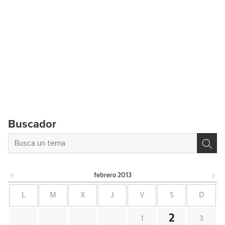
Buscador
febrero
2013
L
M
X
J
V
S
D
2
1
3