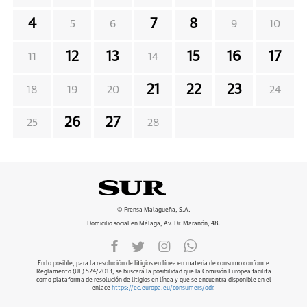
4
7
8
5
6
9
10
12
13
15
16
17
11
14
21
22
23
18
19
20
24
26
27
25
28
© Prensa Malagueña, S.A.
Domicilio social en Málaga, Av. Dr. Marañón, 48.
En lo posible, para la resolución de litigios en línea en materia de consumo conforme
Reglamento (UE) 524/2013, se buscará la posibilidad que la Comisión Europea facilita
como plataforma de resolución de litigios en línea y que se encuentra disponible en el
enlace
https://ec.europa.eu/consumers/odr
.