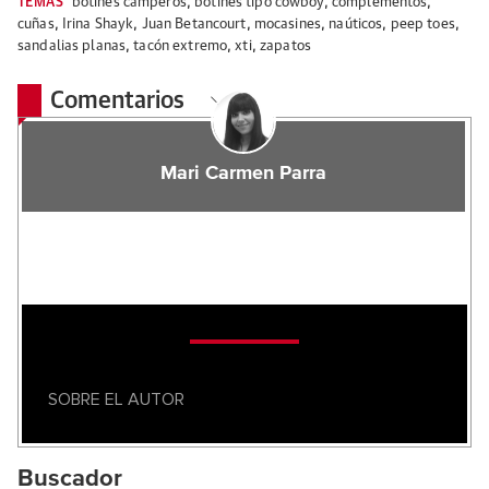
TEMAS
botines camperos
,
botines tipo cowboy
,
complementos
,
cuñas
,
Irina Shayk
,
Juan Betancourt
,
mocasines
,
naúticos
,
peep toes
,
sandalias planas
,
tacón extremo
,
xti
,
zapatos
Comentarios
Mari Carmen Parra
SOBRE EL AUTOR
Buscador