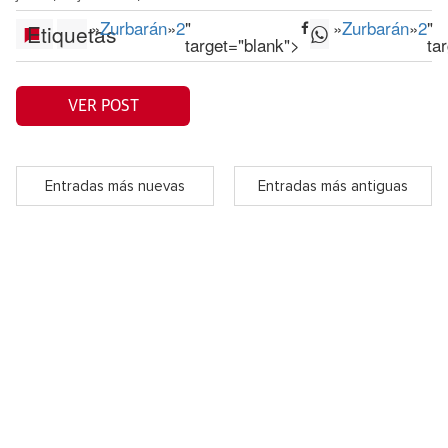
»
Zurbarán
»
2
"
»
Zurbarán
»
2
"
Etiquetas
target="blank">
ta
VER POST
Entradas más nuevas
Entradas más antiguas