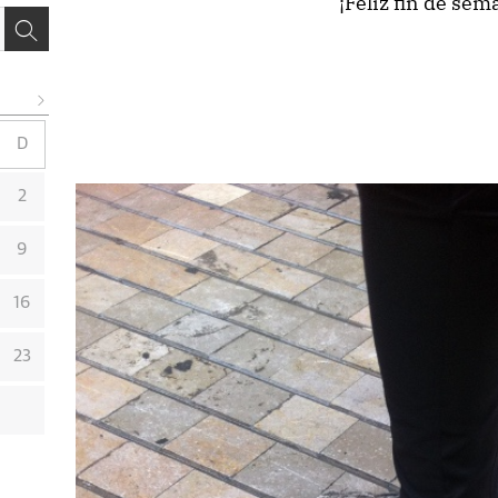
¡Feliz fin de sem
D
2
9
16
23