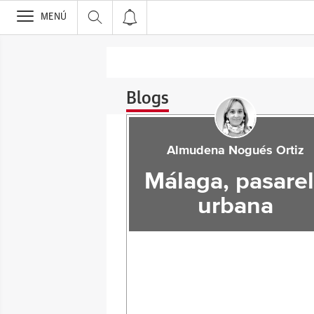
>
MENÚ
Blogs
Almudena Nogués Ortiz
Málaga, pasare
urbana