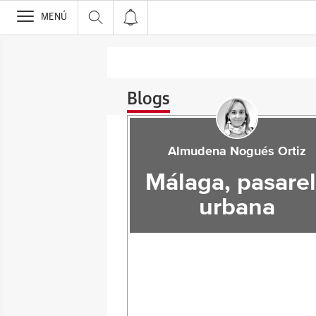
>
MENÚ
Blogs
Almudena Nogués Ortiz
Málaga, pasare
urbana