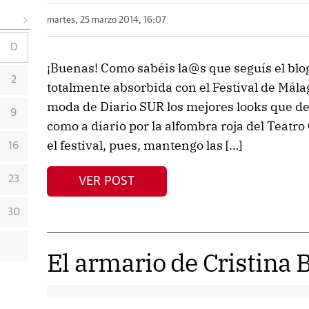
martes, 25 marzo 2014, 16:07
D
¡Buenas! Como sabéis la@s que seguís el blog
2
totalmente absorbida con el Festival de Mála
moda de Diario SUR los mejores looks que des
9
como a diario por la alfombra roja del Teatr
el festival, pues, mantengo las […]
16
23
VER POST
30
El armario de Cristina B