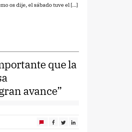
o os dije, el sábado tuve el […]
mportante que la
sa
 gran avance”