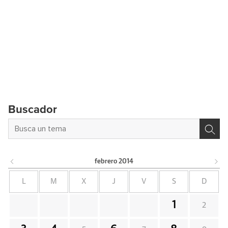
Buscador
febrero
2014
L
M
X
J
V
S
D
1
2