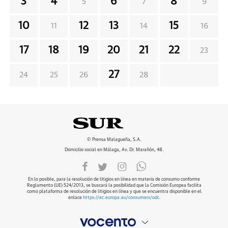
3
4
6
8
5
7
9
10
12
13
15
11
14
16
17
18
19
20
21
22
23
27
24
25
26
28
© Prensa Malagueña, S.A.
Domicilio social en Málaga, Av. Dr. Marañón, 48.
En lo posible, para la resolución de litigios en línea en materia de consumo conforme
Reglamento (UE) 524/2013, se buscará la posibilidad que la Comisión Europea facilita
como plataforma de resolución de litigios en línea y que se encuentra disponible en el
enlace
https://ec.europa.eu/consumers/odr
.