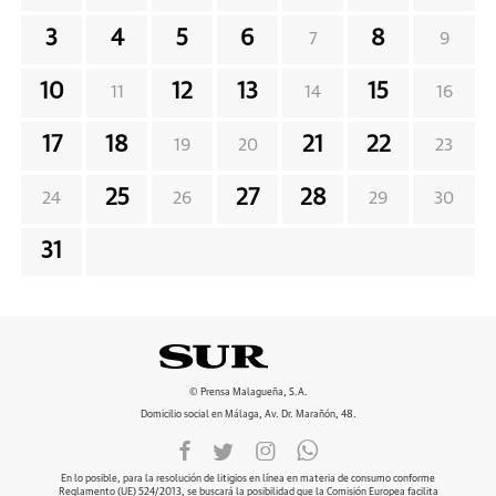
3
4
5
6
8
7
9
10
12
13
15
11
14
16
17
18
21
22
19
20
23
25
27
28
24
26
29
30
31
© Prensa Malagueña, S.A.
Domicilio social en Málaga, Av. Dr. Marañón, 48.
En lo posible, para la resolución de litigios en línea en materia de consumo conforme
Reglamento (UE) 524/2013, se buscará la posibilidad que la Comisión Europea facilita