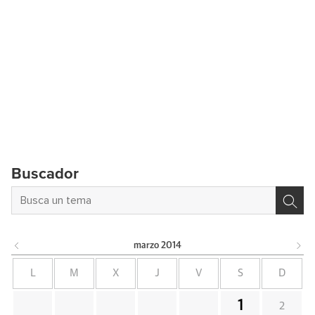
Buscador
marzo
2014
L
M
X
J
V
S
D
1
2