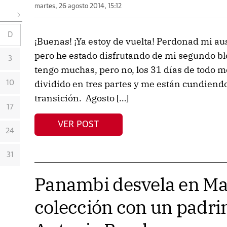
martes, 26 agosto 2014, 15:12
D
¡Buenas! ¡Ya estoy de vuelta! Perdonad mi a
pero he estado disfrutando de mi segundo bl
3
tengo muchas, pero no, los 31 días de todo mo
dividido en tres partes y me están cundiendo
10
transición. Agosto […]
17
VER POST
24
31
Panambi desvela en Ma
colección con un padrin