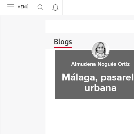
>
MENÚ
Blogs
Almudena Nogués Ortiz
Málaga, pasare
urbana