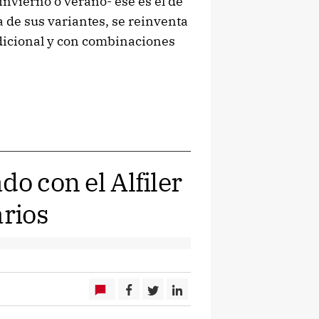
nvierno o verano- ese es el de
a de sus variantes, se reinventa
dicional y con combinaciones
do con el Alfiler
arios