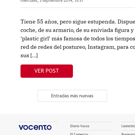
miércoles, 3 septiembre 2014, 15:31
Tiene 55 años, pero sigue estupenda. Dispue
coche, de su armario, de su eniviada figura y
‘plastic girl’ más famosa de todos los tiempo
red de redes del postureo, Instagram, para co
sus […]
VER POST
Entradas más nuevas
Diario Vasco
Leonotic
El Comercio
Burgosc