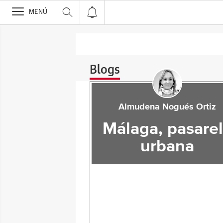
>
MENÚ
Blogs
Almudena Nogués Ortiz
Málaga, pasare
urbana