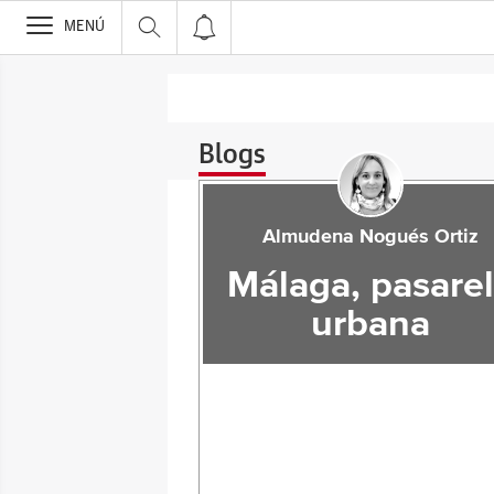
>
MENÚ
Blogs
Almudena Nogués Ortiz
Málaga, pasare
urbana