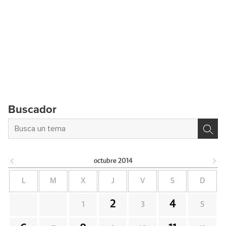
Buscador
octubre
2014
L
M
X
J
V
S
D
2
4
1
3
5