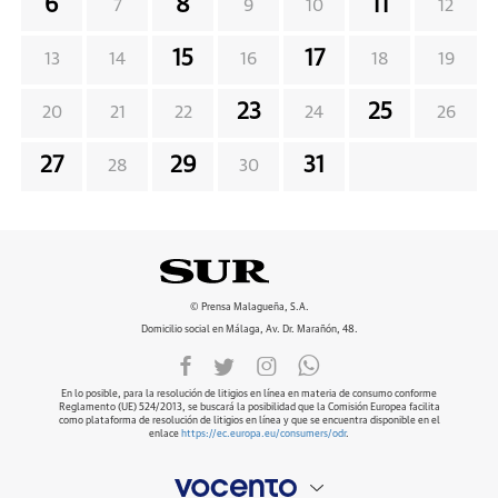
6
8
11
7
9
10
12
15
17
13
14
16
18
19
23
25
20
21
22
24
26
27
29
31
28
30
© Prensa Malagueña, S.A.
Domicilio social en Málaga, Av. Dr. Marañón, 48.
En lo posible, para la resolución de litigios en línea en materia de consumo conforme
Reglamento (UE) 524/2013, se buscará la posibilidad que la Comisión Europea facilita
como plataforma de resolución de litigios en línea y que se encuentra disponible en el
enlace
https://ec.europa.eu/consumers/odr
.