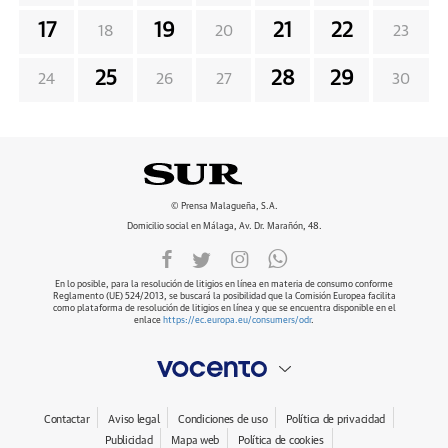
17
19
21
22
18
20
23
25
28
29
24
26
27
30
© Prensa Malagueña, S.A.
Domicilio social en Málaga, Av. Dr. Marañón, 48.
En lo posible, para la resolución de litigios en línea en materia de consumo conforme
Reglamento (UE) 524/2013, se buscará la posibilidad que la Comisión Europea facilita
como plataforma de resolución de litigios en línea y que se encuentra disponible en el
enlace
https://ec.europa.eu/consumers/odr
.
Contactar
Aviso legal
Condiciones de uso
Política de privacidad
Publicidad
Mapa web
Política de cookies