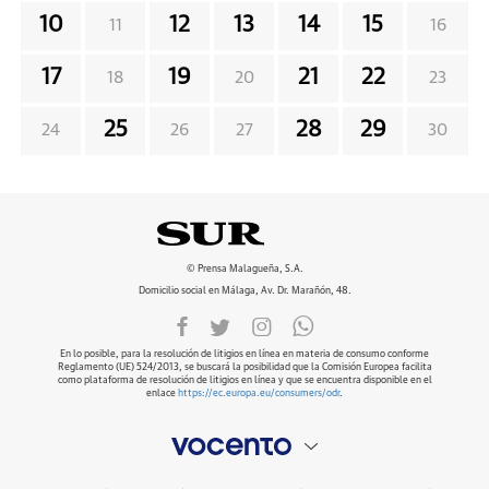
10
12
13
14
15
11
16
17
19
21
22
18
20
23
25
28
29
24
26
27
30
© Prensa Malagueña, S.A.
Domicilio social en Málaga, Av. Dr. Marañón, 48.
En lo posible, para la resolución de litigios en línea en materia de consumo conforme
Reglamento (UE) 524/2013, se buscará la posibilidad que la Comisión Europea facilita
como plataforma de resolución de litigios en línea y que se encuentra disponible en el
enlace
https://ec.europa.eu/consumers/odr
.