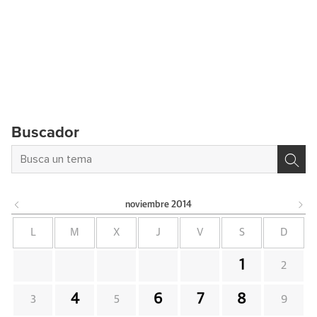
Buscador
noviembre
2014
L
M
X
J
V
S
D
1
2
4
6
7
8
3
5
9