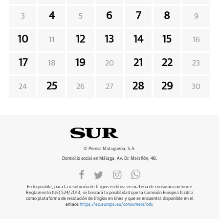
4
6
7
8
3
5
9
10
12
13
14
15
11
16
17
19
21
22
18
20
23
25
28
29
24
26
27
30
© Prensa Malagueña, S.A.
Domicilio social en Málaga, Av. Dr. Marañón, 48.
En lo posible, para la resolución de litigios en línea en materia de consumo conforme
Reglamento (UE) 524/2013, se buscará la posibilidad que la Comisión Europea facilita
como plataforma de resolución de litigios en línea y que se encuentra disponible en el
enlace
https://ec.europa.eu/consumers/odr
.