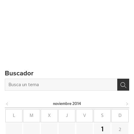
Buscador
noviembre
2014
L
M
X
J
V
S
D
1
2