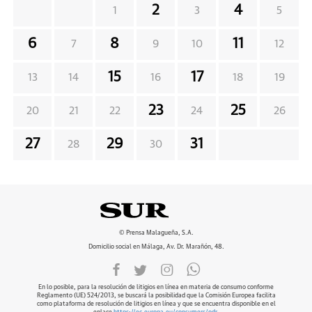
2
4
1
3
5
6
8
11
7
9
10
12
15
17
13
14
16
18
19
23
25
20
21
22
24
26
27
29
31
28
30
© Prensa Malagueña, S.A.
Domicilio social en Málaga, Av. Dr. Marañón, 48.
En lo posible, para la resolución de litigios en línea en materia de consumo conforme
Reglamento (UE) 524/2013, se buscará la posibilidad que la Comisión Europea facilita
como plataforma de resolución de litigios en línea y que se encuentra disponible en el