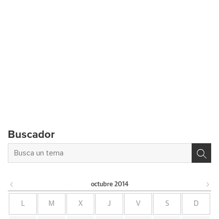
Buscador
octubre
2014
L
M
X
J
V
S
D