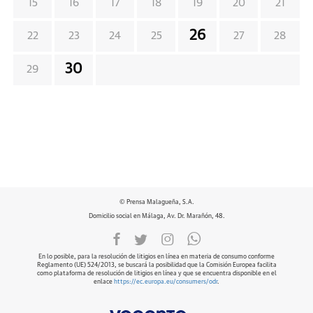
15
16
17
18
19
20
21
26
22
23
24
25
27
28
30
29
© Prensa Malagueña, S.A.
Domicilio social en Málaga, Av. Dr. Marañón, 48.
En lo posible, para la resolución de litigios en línea en materia de consumo conforme
Reglamento (UE) 524/2013, se buscará la posibilidad que la Comisión Europea facilita
como plataforma de resolución de litigios en línea y que se encuentra disponible en el
enlace
https://ec.europa.eu/consumers/odr
.