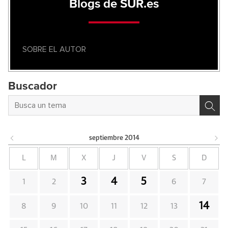
Blogs de SUR.es
SOBRE EL AUTOR
Buscador
septiembre
2014
L
M
X
J
V
S
D
3
4
5
1
2
6
7
14
8
9
10
11
12
13