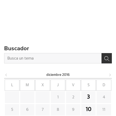
Buscador
diciembre
2016
L
M
X
J
V
S
D
3
1
2
4
10
5
6
7
8
9
11