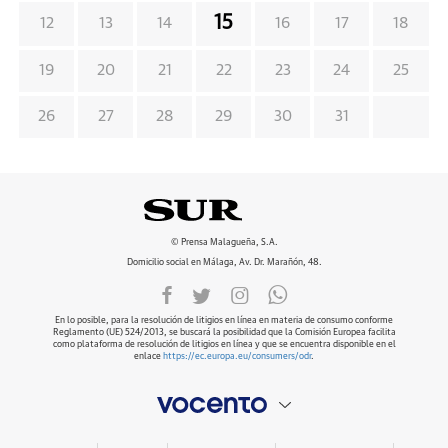
15
12
13
14
16
17
18
19
20
21
22
23
24
25
26
27
28
29
30
31
© Prensa Malagueña, S.A.
Domicilio social en Málaga, Av. Dr. Marañón, 48.
En lo posible, para la resolución de litigios en línea en materia de consumo conforme
Reglamento (UE) 524/2013, se buscará la posibilidad que la Comisión Europea facilita
como plataforma de resolución de litigios en línea y que se encuentra disponible en el
enlace
https://ec.europa.eu/consumers/odr
.