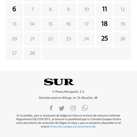
6
11
7
8
9
10
12
18
13
14
15
16
17
19
25
20
21
22
23
24
26
27
28
© Prensa Malagueña, S.A.
Domicilio social en Málaga, Av. Dr. Marañón, 48.
En lo posible, para la resolución de litigios en línea en materia de consumo conforme
Reglamento (UE) 524/2013, se buscará la posibilidad que la Comisión Europea facilita
como plataforma de resolución de litigios en línea y que se encuentra disponible en el
enlace
https://ec.europa.eu/consumers/odr
.