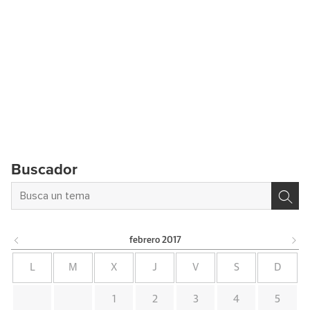
Buscador
febrero
2017
L
M
X
J
V
S
D
1
2
3
4
5