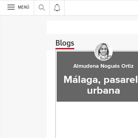
>
MENÚ
Blogs
Almudena Nogués Ortiz
Málaga, pasare
urbana