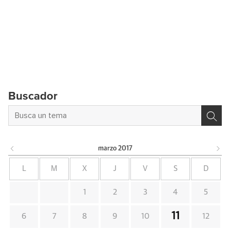
Buscador
marzo
2017
L
M
X
J
V
S
D
1
2
3
4
5
11
6
7
8
9
10
12