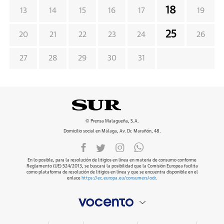
18
13
14
15
16
17
19
25
20
21
22
23
24
26
27
28
29
30
31
© Prensa Malagueña, S.A.
Domicilio social en Málaga, Av. Dr. Marañón, 48.
En lo posible, para la resolución de litigios en línea en materia de consumo conforme
Reglamento (UE) 524/2013, se buscará la posibilidad que la Comisión Europea facilita
como plataforma de resolución de litigios en línea y que se encuentra disponible en el
enlace
https://ec.europa.eu/consumers/odr
.