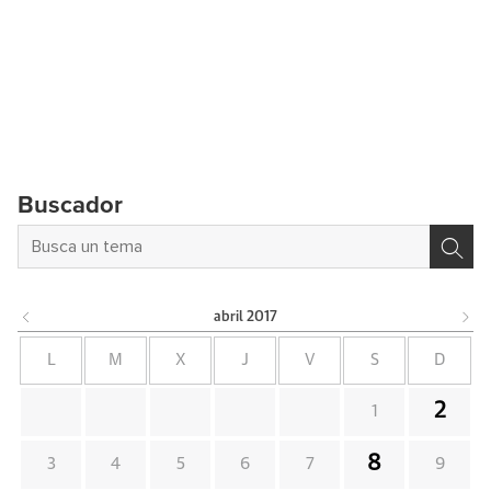
Buscador
abril
2017
L
M
X
J
V
S
D
2
1
8
3
4
5
6
7
9