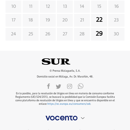
10
11
12
13
14
15
16
22
17
18
19
20
21
23
29
24
25
26
27
28
30
© Prensa Malagueña, S.A.
Domicilio social en Málaga, Av. Dr. Marañón, 48.
En lo posible, para la resolución de litigios en línea en materia de consumo conforme
Reglamento (UE) 524/2013, se buscará la posibilidad que la Comisión Europea facilita
como plataforma de resolución de litigios en línea y que se encuentra disponible en el
enlace
https://ec.europa.eu/consumers/odr
.