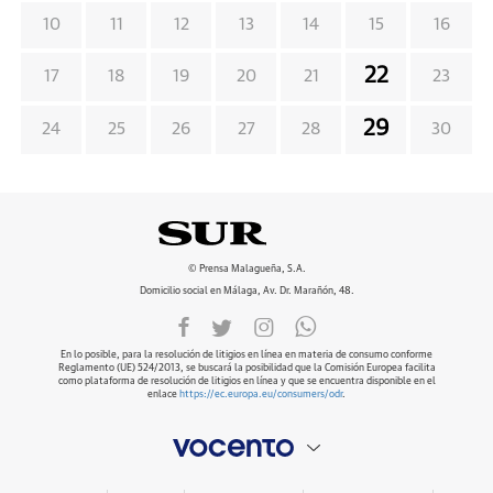
10
11
12
13
14
15
16
22
17
18
19
20
21
23
29
24
25
26
27
28
30
© Prensa Malagueña, S.A.
Domicilio social en Málaga, Av. Dr. Marañón, 48.
En lo posible, para la resolución de litigios en línea en materia de consumo conforme
Reglamento (UE) 524/2013, se buscará la posibilidad que la Comisión Europea facilita
como plataforma de resolución de litigios en línea y que se encuentra disponible en el
enlace
https://ec.europa.eu/consumers/odr
.