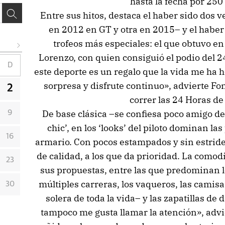
hasta la fecha por 250
Entre sus hitos, destaca el haber sido do
en 2012 en GT y otra en 2015– y el haber 
trofeos más especiales: el que obtuvo en
Lorenzo, con quien consiguió el podio del 
D
este deporte es un regalo que la vida me ha 
sorpresa y disfrute continuo», advierte Fon
2
correr las 24 Horas d
De base clásica –se confiesa poco amigo de 
9
chic’, en los ‘looks’ del piloto dominan l
16
armario. Con pocos estampados y sin estriden
de calidad, a los que da prioridad. La comodi
23
sus propuestas, entre las que predominan l
múltiples carreras, los vaqueros, las camis
30
solera de toda la vida– y las zapatillas de
tampoco me gusta llamar la atención», advi