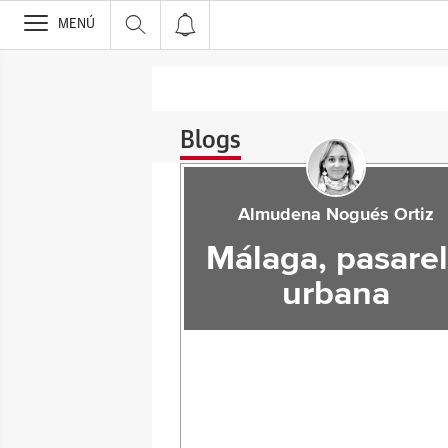
>
MENÚ
Blogs
Almudena Nogués Ortiz
Málaga, pasare
urbana