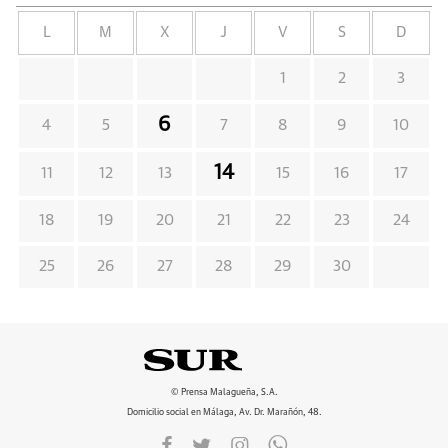
L
M
X
J
V
S
D
1
2
3
6
4
5
7
8
9
10
14
11
12
13
15
16
17
18
19
20
21
22
23
24
25
26
27
28
29
30
© Prensa Malagueña, S.A.
Domicilio social en Málaga, Av. Dr. Marañón, 48.