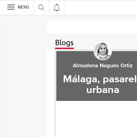
>
MENÚ
Blogs
Almudena Nogués Ortiz
Málaga, pasare
urbana