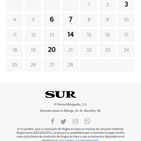
3
1
2
6
7
4
5
8
9
10
14
11
12
13
15
16
17
20
18
19
21
22
23
24
25
26
27
28
© Prensa Malagueña, S.A.
Domicilio social en Málaga, Av. Dr. Marañón, 48.
En lo posible, para la resolución de litigios en línea en materia de consumo conforme
Reglamento (UE) 524/2013, se buscará la posibilidad que la Comisión Europea facilita
como plataforma de resolución de litigios en línea y que se encuentra disponible en el
enlace
https://ec.europa.eu/consumers/odr
.