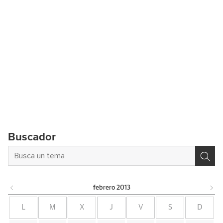
Buscador
febrero
2013
L
M
X
J
V
S
D