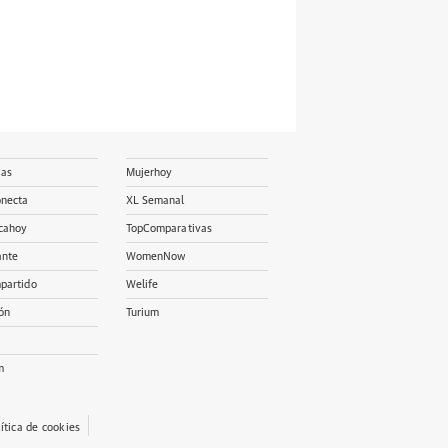
ias
Mujerhoy
onecta
XL Semanal
cahoy
TopComparativas
ante
WomenNow
partido
Welife
ón
Turium
m
lítica de cookies