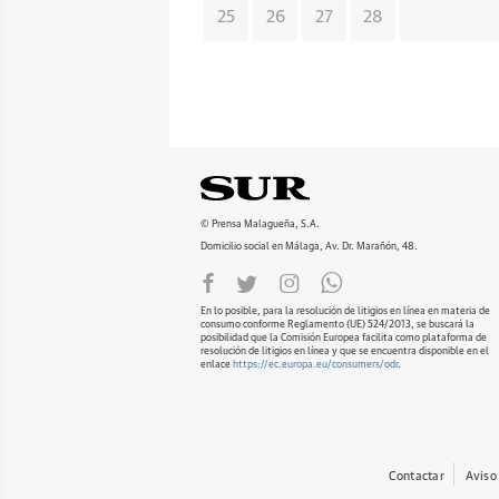
25
26
27
28
© Prensa Malagueña, S.A.
Domicilio social en Málaga, Av. Dr. Marañón, 48.
En lo posible, para la resolución de litigios en línea en materia de
consumo conforme Reglamento (UE) 524/2013, se buscará la
posibilidad que la Comisión Europea facilita como plataforma de
resolución de litigios en línea y que se encuentra disponible en el
enlace
https://ec.europa.eu/consumers/odr
.
Contactar
Aviso