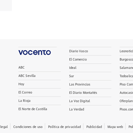
Diario Vasco
Leonotic
El Comercio
Burgosc
ABC
Ideal
Salaman
ABC Sevilla
Sur
Todoalic
Hoy
Las Provincias
Piso Com
El Correo
El Diario Montañés
Autocasi
La Rioja
La Voz Digital
Oferplan
El Norte de Castilla
La Verdad
Pisos.co
 legal
Condiciones de uso
Política de privacidad
Publicidad
Mapa web
Po