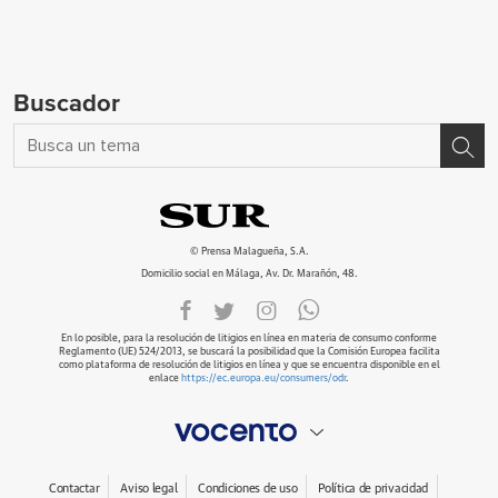
Buscador
© Prensa Malagueña, S.A.
Domicilio social en Málaga, Av. Dr. Marañón, 48.
En lo posible, para la resolución de litigios en línea en materia de consumo conforme
Reglamento (UE) 524/2013, se buscará la posibilidad que la Comisión Europea facilita
como plataforma de resolución de litigios en línea y que se encuentra disponible en el
enlace
https://ec.europa.eu/consumers/odr
.
Contactar
Aviso legal
Condiciones de uso
Política de privacidad