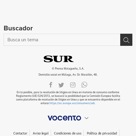
Buscador
© Prensa Malagueña, S.A.
Domicilio social en Málaga, Av. Dr. Marañón, 48.
En lo posible, para la resolución de litigios en línea en materia de consumo conforme
Reglamento (UE) 524/2013, se buscará la posibilidad que la Comisión Europea facilita
como plataforma de resolución de litigios en línea y que se encuentra disponible en el
enlace
https://ec.europa.eu/consumers/odr
.
Contactar
Aviso legal
Condiciones de uso
Política de privacidad