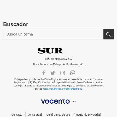
Buscador
© Prensa Malagueña, S.A.
Domicilio social en Málaga, Av. Dr. Marañón, 48.
En lo posible, para la resolución de litigios en línea en materia de consumo conforme
Reglamento (UE) 524/2013, se buscará la posibilidad que la Comisión Europea facilita
como plataforma de resolución de litigios en línea y que se encuentra disponible en el
enlace
https://ec.europa.eu/consumers/odr
.
Contactar
Aviso legal
Condiciones de uso
Política de privacidad