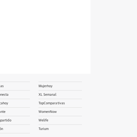
ias
Mujerhoy
onecta
XL Semanal
cahoy
TopComparativas
ante
WomenNow
partido
Welife
ón
Turium