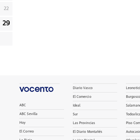
22
29
Diario Vasco
Leonotic
El Comercio
Burgosc
ABC
Ideal
Salaman
ABC Sevilla
Sur
Todoalic
Hoy
Las Provincias
Piso Com
El Correo
El Diario Montañés
Autocasi