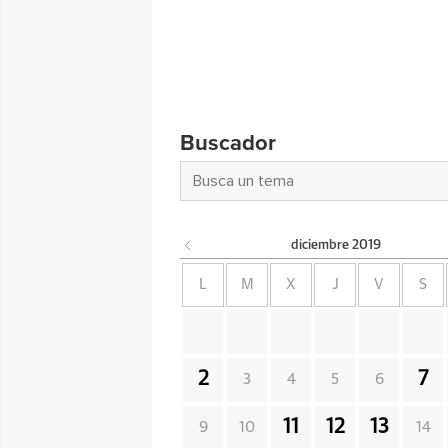
Buscador
diciembre
2019
L
M
X
J
V
S
2
7
3
4
5
6
11
12
13
9
10
14