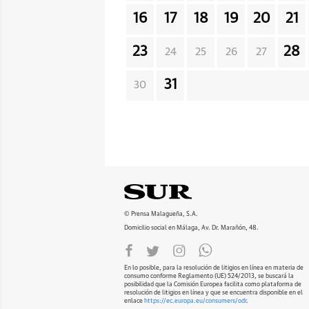
16
17
18
19
20
21
23
28
24
25
26
27
31
30
© Prensa Malagueña, S.A.
Domicilio social en Málaga, Av. Dr. Marañón, 48.
En lo posible, para la resolución de litigios en línea en materia de
consumo conforme Reglamento (UE) 524/2013, se buscará la
posibilidad que la Comisión Europea facilita como plataforma de
resolución de litigios en línea y que se encuentra disponible en el
enlace
https://ec.europa.eu/consumers/odr
.