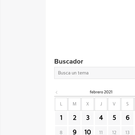
Buscador
febrero
2021
L
M
X
J
V
S
1
2
3
4
5
6
9
10
8
11
12
13