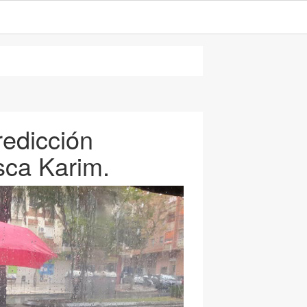
redicción
sca Karim.