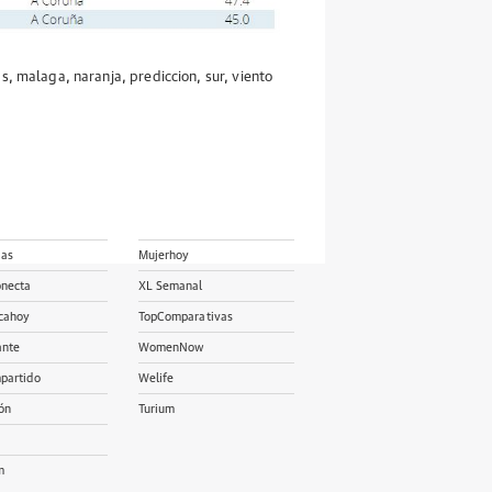
as
,
malaga
,
naranja
,
prediccion
,
sur
,
viento
ias
Mujerhoy
onecta
XL Semanal
cahoy
TopComparativas
ante
WomenNow
partido
Welife
ón
Turium
m