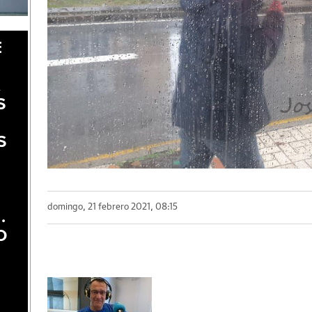
E
A
S
S
domingo, 21 febrero 2021, 08:15
.
O