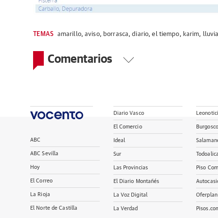
TEMAS
amarillo
,
aviso
,
borrasca
,
diario
,
el tiempo
,
karim
,
lluvi
Comentarios
Diario Vasco
Leonotic
El Comercio
Burgosc
ABC
Ideal
Salaman
ABC Sevilla
Sur
Todoalic
Hoy
Las Provincias
Piso Com
El Correo
El Diario Montañés
Autocasi
La Rioja
La Voz Digital
Oferplan
El Norte de Castilla
La Verdad
Pisos.co