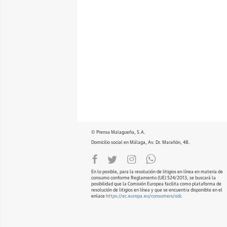
© Prensa Malagueña, S.A.
Domicilio social en Málaga, Av. Dr. Marañón, 48.
En lo posible, para la resolución de litigios en línea en materia de
consumo conforme Reglamento (UE) 524/2013, se buscará la
posibilidad que la Comisión Europea facilita como plataforma de
resolución de litigios en línea y que se encuentra disponible en el
enlace
https://ec.europa.eu/consumers/odr
.