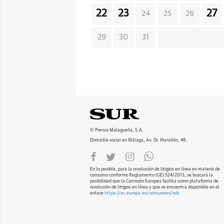
22
23
27
24
25
26
29
30
31
© Prensa Malagueña, S.A.
Domicilio social en Málaga, Av. Dr. Marañón, 48.
En lo posible, para la resolución de litigios en línea en materia de
consumo conforme Reglamento (UE) 524/2013, se buscará la
posibilidad que la Comisión Europea facilita como plataforma de
resolución de litigios en línea y que se encuentra disponible en el
enlace
https://ec.europa.eu/consumers/odr
.