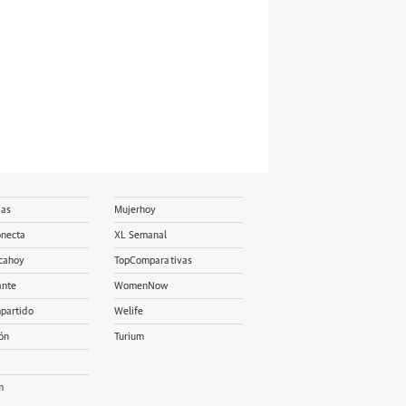
ias
Mujerhoy
onecta
XL Semanal
cahoy
TopComparativas
ante
WomenNow
partido
Welife
ón
Turium
m