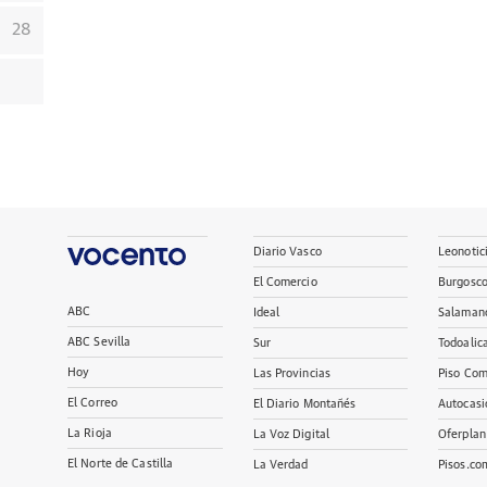
28
Diario Vasco
Leonotic
El Comercio
Burgosc
ABC
Ideal
Salaman
ABC Sevilla
Sur
Todoalic
Hoy
Las Provincias
Piso Com
El Correo
El Diario Montañés
Autocasi
La Rioja
La Voz Digital
Oferplan
El Norte de Castilla
La Verdad
Pisos.co